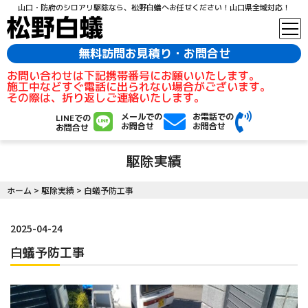
山口・防府のシロアリ駆除なら、松野白蟻へお任せください！山口県全域対応！
無料訪問お見積り・お問合せ
お問い合わせは下記携帯番号にお願いいたします。
施工中などすぐ電話に出られない場合がございます。
その際は、折り返しご連絡いたします。
メールでの
お電話での
LINEでの
お問合せ
お問合せ
お問合せ
駆除実績
ホーム
>
駆除実績
>
白蟻予防工事
2025-04-24
白蟻予防工事